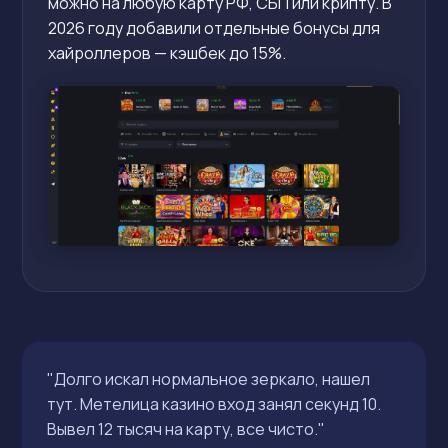
можно на любую карту РФ, СБП или крипту. В
2026 году добавили отдельные бонусы для
хайроллеров — кэшбек до 15%.
"Долго искал нормальное зеркало, нашел
тут. Метелица казино вход занял секунд 10.
Вывел 12 тысяч на карту, все чисто."