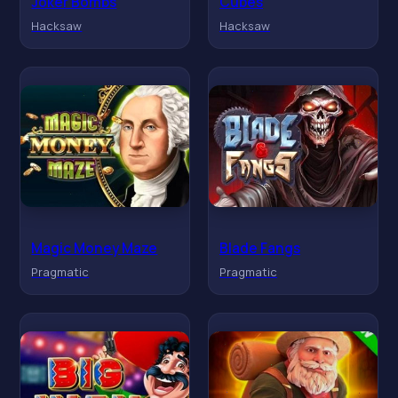
Joker Bombs
Cubes
Hacksaw
Hacksaw
Magic Money Maze
Blade Fangs
Pragmatic
Pragmatic