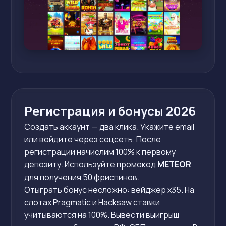
Регистрация и бонусы 2026
Создать аккаунт — два клика. Укажите email
или войдите через соцсеть. После
регистрации начислим 100% к первому
депозиту. Используйте промокод
METEOR
для получения 50 фриспинов.
Отыграть бонус несложно: вейджер х35. На
слотах Pragmatic и Hacksaw ставки
учитываются на 100%. Вывести выигрыш