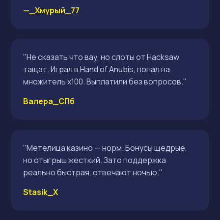
—_Хмурый_77
"Не сказать что вау, но слоты от Hacksaw
тащат. Играл в Hand of Anubis, попал на
множитель х100. Выплатили без вопросов."
Валера_СПб
"Метелица казино — норм. Бонусы щедрые,
но отыгрыш жесткий. Зато поддержка
реально быстрая, отвечают ночью."
Stasik_X