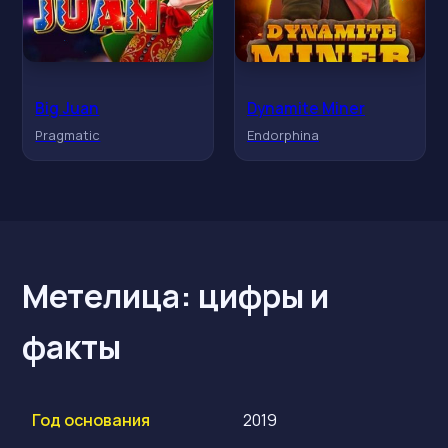
Big Juan
Dynamite Miner
Pragmatic
Endorphina
Метелица: цифры и
факты
Год основания
2019